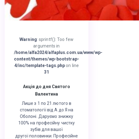
Warning
: sprintf(): Too few
arguments in
/home/alfa2024/alfaplus.com.ua/www/wp-
content/themes/wp-bootstrap-
4/inc/template-tags.php
on line
31
Акція до дня Святого
Валентина
Лише з 1 по 21 лютого в
стоматології від А до Я на
Оболоні. Даруємо знижку
100% на професійну чистку
зубів для вашої
другої половинки. Професійне