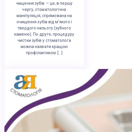
чищення зубів — це, в першу
чергу, стоматологічна
маніпуляція, спрямована на
очищення зубів від м’якого і
твердого нальоту (зубного
каменю). По-друге, процедуру
чистки зубів у стоматолога
можна назвати кращою
профілактикою […]