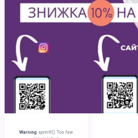
Warning
: sprintf(): Too few