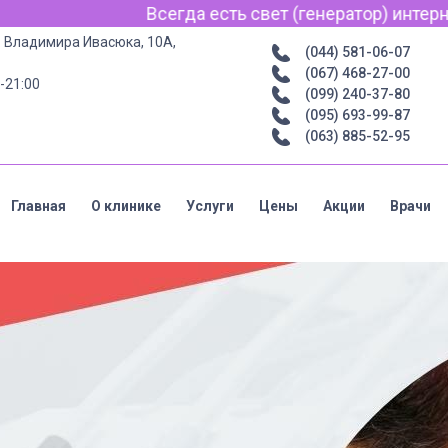
вет (генератор) интернет для связи по Viber, WhatsApp
р. Владимира Ивасюка, 10А,
(044) 581-06-07
(067) 468-27-00
-21:00
(099) 240-37-80
(095) 693-99-87
(063) 885-52-95
Главная
О клинике
Услуги
Цены
Акции
Врачи