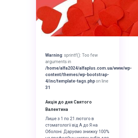
Warning
: sprintf(): Too few
arguments in
/home/alfa2024/alfaplus.com.ua/www/wp-
content/themes/wp-bootstrap-
4/inc/template-tags.php
on line
31
Акція до дня Святого
Валентина
Лише з 1 по 21 лютого в
стоматології від А до Я на
Оболоні. Даруємо знижку 100%
на професійну чистку зубів для