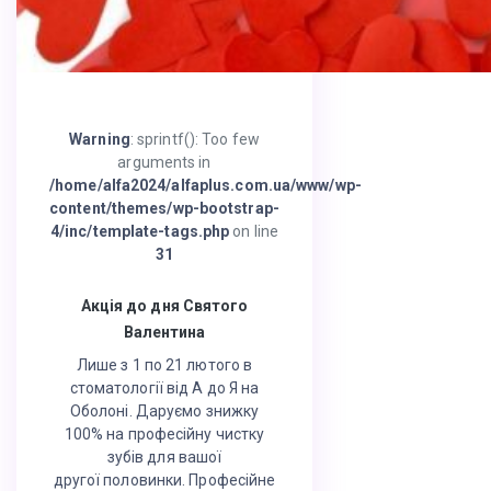
Warning
: sprintf(): Too few
arguments in
/home/alfa2024/alfaplus.com.ua/www/wp-
content/themes/wp-bootstrap-
4/inc/template-tags.php
on line
31
Акція до дня Святого
Валентина
Лише з 1 по 21 лютого в
стоматології від А до Я на
Оболоні. Даруємо знижку
100% на професійну чистку
зубів для вашої
другої половинки. Професійне