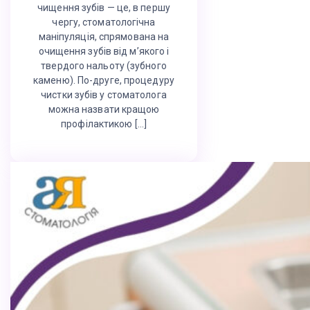
чищення зубів — це, в першу
чергу, стоматологічна
маніпуляція, спрямована на
очищення зубів від м’якого і
твердого нальоту (зубного
каменю). По-друге, процедуру
чистки зубів у стоматолога
можна назвати кращою
профілактикою […]