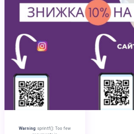
Warning
: sprintf(): Too few