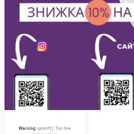
Warning
: sprintf(): Too few