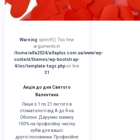
Warning
: sprintf(): Too few
arguments in
/home/alfa2024/alfaplus.com.ua/www/wp-
content/themes/wp-bootstrap-
4/inc/template-tags.php
on line
31
Акція до дня Святого
Валентина
Лише з 1 по 21 лютого в
стоматології від А до Я на
Оболоні. Даруємо знижку
100% на професійну чистку
зубів для вашої
другої половинки. Професійне