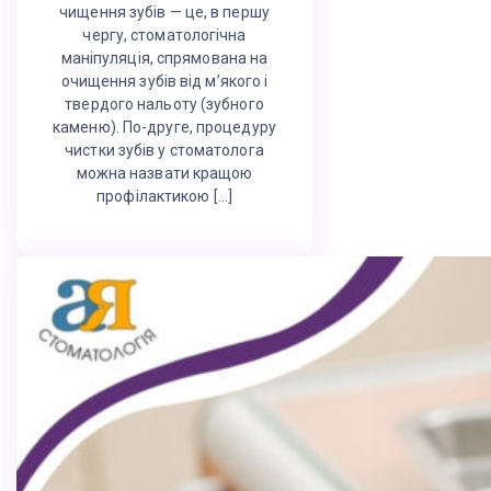
чищення зубів — це, в першу
чергу, стоматологічна
маніпуляція, спрямована на
очищення зубів від м’якого і
твердого нальоту (зубного
каменю). По-друге, процедуру
чистки зубів у стоматолога
можна назвати кращою
профілактикою […]